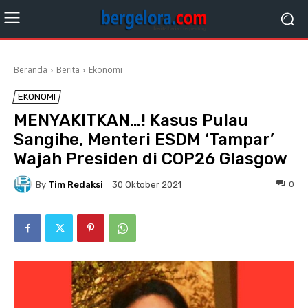
Beranda
Berita
Ekonomi
EKONOMI
MENYAKITKAN…! Kasus Pulau
Sangihe, Menteri ESDM ‘Tampar’
Wajah Presiden di COP26 Glasgow
By
Tim Redaksi
0
30 Oktober 2021