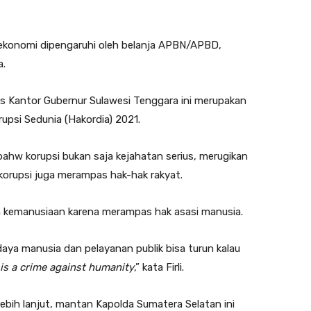
n ekonomi dipengaruhi oleh belanja APBN/APBD,
a.
as Kantor Gubernur Sulawesi Tenggara ini merupakan
upsi Sedunia (Hakordia) 2021.
 bahw korupsi bukan saja kejahatan serius, merugikan
korupsi juga merampas hak-hak rakyat.
an kemanusiaan karena merampas hak asasi manusia.
ya manusia dan pelayanan publik bisa turun kalau
is a crime against humanity
,” kata Firli.
lebih lanjut, mantan Kapolda Sumatera Selatan ini