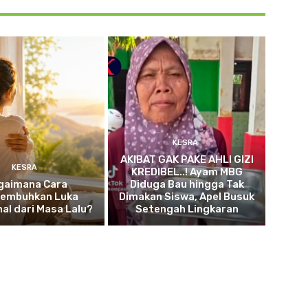
KESRA
AKIBAT GAK PAKE AHLI GIZI
KESRA
KREDIBEL..! Ayam MBG
gaimana Cara
Diduga Bau hingga Tak
embuhkan Luka
Dimakan Siswa, Apel Busuk
al dari Masa Lalu?
Setengah Lingkaran