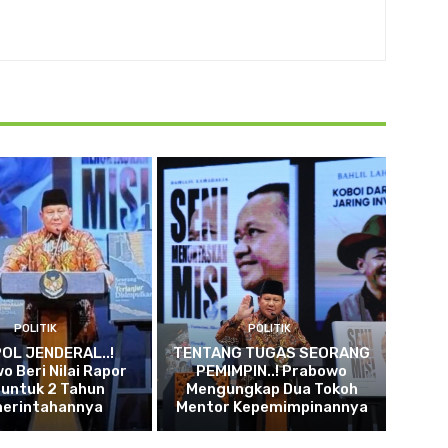
POLITIK
POLITIK
OL JENDERAL..!
TENTANG TUGAS SEORANG
o Beri Nilai Rapor
PEMIMPIN..! Prabowo
 untuk 2 Tahun
Mengungkap Dua Tokoh
erintahannya
Mentor Kepemimpinannya