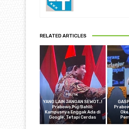
RELATED ARTICLES
POLITIK
YANG LAIN JANGAN SEWOT..!
GASP
Prabowo Puji Bahlil:
Prabow
Kampusnya Enggak Ada di
Oke
Google, Tetapi Cerdas
Pem