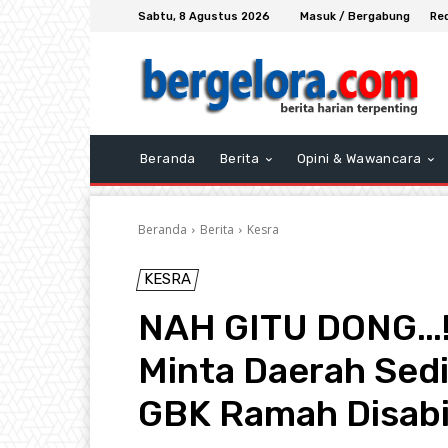
Sabtu, 8 Agustus 2026
Masuk / Bergabung
Re
Beranda
Berita
Opini & Wawancara
Beranda
Berita
Kesra
KESRA
NAH GITU DONG…!
Minta Daerah Sed
GBK Ramah Disabi