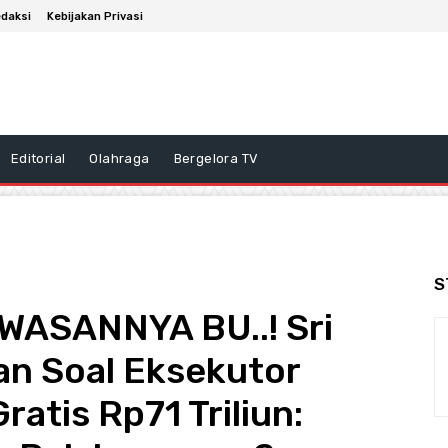
daksi
Kebijakan Privasi
Editorial
Olahraga
Bergelora TV
S
ASANNYA BU..! Sri
an Soal Eksekutor
atis Rp71 Triliun: