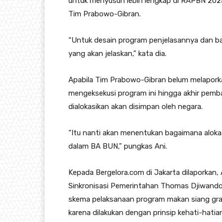
untuk menyusun lebih lengkap di RAPBN 2025
Tim Prabowo-Gibran.
“Untuk desain program penjelasannya dan ba
yang akan jelaskan,” kata dia.
Apabila Tim Prabowo-Gibran belum melaporka
mengeksekusi program ini hingga akhir pe
dialokasikan akan disimpan oleh negara.
“Itu nanti akan menentukan bagaimana alokasi
dalam BA BUN,” pungkas Ani.
Kepada Bergelora.com di Jakarta dilaporka
Sinkronisasi Pemerintahan Thomas Djiwando
skema pelaksanaan program makan siang gra
karena dilakukan dengan prinsip kehati-hatia