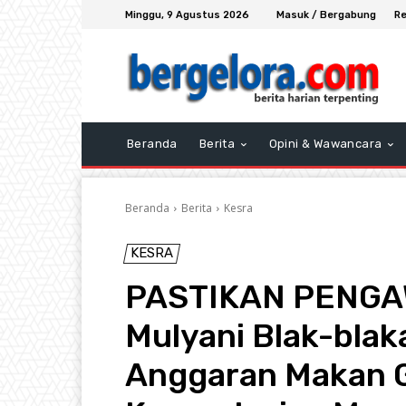
Minggu, 9 Agustus 2026
Masuk / Bergabung
Re
Beranda
Berita
Opini & Wawancara
Beranda
Berita
Kesra
KESRA
PASTIKAN PENGAW
Mulyani Blak-blak
Anggaran Makan Gr