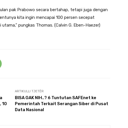
lan pak Prabowo secara bertahap, tetapi juga dengan
 tentunya kita ingin mencapai 100 persen secepat
di utama,” pungkas Thomas. (Calvin G. Eben-Haezer)
ARTIKULLI TJETËR
a
BISA GAK NIH..? 6 Tuntutan SAFEnet ke
, 10
Pemerintah Terkait Serangan Siber di Pusat
Data Nasional