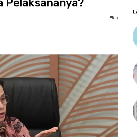
a Pelaksananya?
L
0