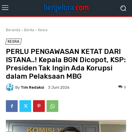
Beranda
Berita
Kesra
KESRA
PERLU PENGAWASAN KETAT DARI
ISTANA..! Kepala BGN Dicopot, KSP:
Presiden Tak Ingin Ada Korupsi
dalam Pelaksaan MBG
By
Tim Redaksi
0
3 Juni 2026