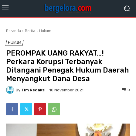
Beranda
Berita
Hukum
HUKUM
PEROMPAK UANG RAKYAT…!
Perkara Korupsi Terbanyak
Ditangani Penegak Hukum Daerah
Menyangkut Dana Desa
By
Tim Redaksi
0
10 November 2021