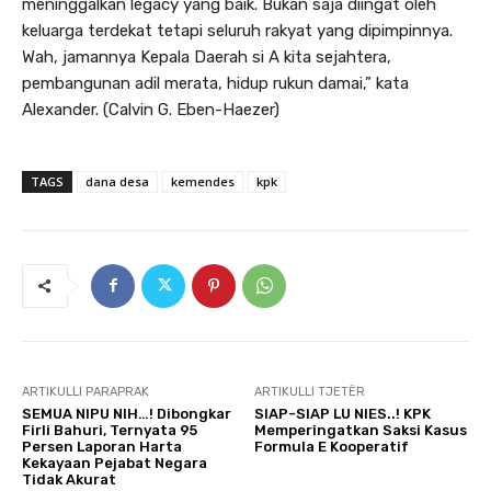
meninggalkan legacy yang baik. Bukan saja diingat oleh
keluarga terdekat tetapi seluruh rakyat yang dipimpinnya.
Wah, jamannya Kepala Daerah si A kita sejahtera,
pembangunan adil merata, hidup rukun damai,” kata
Alexander. (Calvin G. Eben-Haezer)
TAGS
dana desa
kemendes
kpk
ARTIKULLI PARAPRAK
ARTIKULLI TJETËR
SEMUA NIPU NIH…! Dibongkar
SIAP-SIAP LU NIES..! KPK
Firli Bahuri, Ternyata 95
Memperingatkan Saksi Kasus
Persen Laporan Harta
Formula E Kooperatif
Kekayaan Pejabat Negara
Tidak Akurat