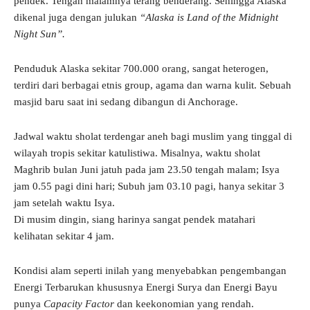
pendek. Tengah malamnya terang benderang. Sehingga Alaska
dikenal juga dengan julukan
“Alaska is Land of the Midnight
Night Sun”.
Penduduk Alaska sekitar 700.000 orang, sangat heterogen,
terdiri dari berbagai etnis group, agama dan warna kulit. Sebuah
masjid baru saat ini sedang dibangun di Anchorage.
Jadwal waktu sholat terdengar aneh bagi muslim yang tinggal di
wilayah tropis sekitar katulistiwa. Misalnya, waktu sholat
Maghrib bulan Juni jatuh pada jam 23.50 tengah malam; Isya
jam 0.55 pagi dini hari; Subuh jam 03.10 pagi, hanya sekitar 3
jam setelah waktu Isya.
Di musim dingin, siang harinya sangat pendek matahari
kelihatan sekitar 4 jam.
Kondisi alam seperti inilah yang menyebabkan pengembangan
Energi Terbarukan khususnya Energi Surya dan Energi Bayu
punya
Capacity Factor
dan keekonomian yang rendah.