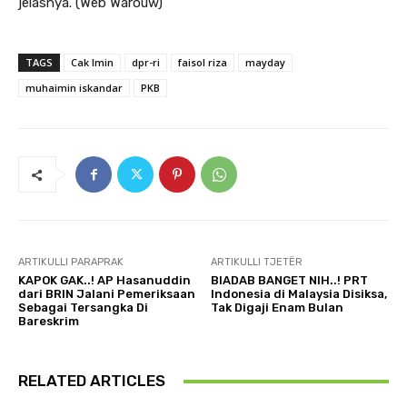
jelasnya. (Web Warouw)
TAGS
Cak Imin
dpr-ri
faisol riza
mayday
muhaimin iskandar
PKB
ARTIKULLI PARAPRAK
ARTIKULLI TJETËR
KAPOK GAK..! AP Hasanuddin
BIADAB BANGET NIH..! PRT
dari BRIN Jalani Pemeriksaan
Indonesia di Malaysia Disiksa,
Sebagai Tersangka Di
Tak Digaji Enam Bulan
Bareskrim
RELATED ARTICLES