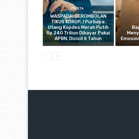
BERITA
WASPADAI GEROMBOLAN
TIKUS KORUP..! Purbaya:
Utang Kopdes Merah Putih
Ba
Rp 240 Triliun Dibayar Pakai
Meny
APBN, Dicicil 6 Tahun
Emosion