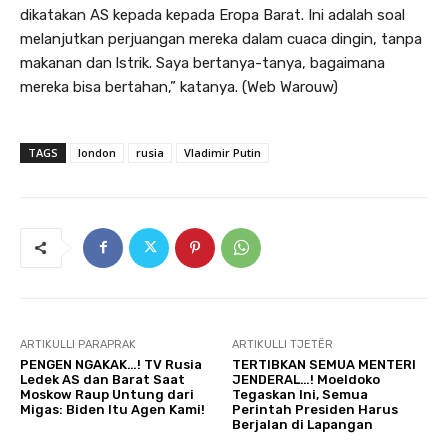
dikatakan AS kepada kepada Eropa Barat. Ini adalah soal
melanjutkan perjuangan mereka dalam cuaca dingin, tanpa
makanan dan lstrik. Saya bertanya-tanya, bagaimana
mereka bisa bertahan,” katanya. (Web Warouw)
TAGS
london
rusia
Vladimir Putin
ARTIKULLI PARAPRAK
ARTIKULLI TJETËR
PENGEN NGAKAK…! TV Rusia
TERTIBKAN SEMUA MENTERI
Ledek AS dan Barat Saat
JENDERAL…! Moeldoko
Moskow Raup Untung dari
Tegaskan Ini, Semua
Migas: Biden Itu Agen Kami!
Perintah Presiden Harus
Berjalan di Lapangan