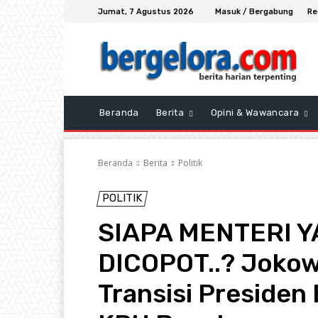
Jumat, 7 Agustus 2026
Masuk / Bergabung
Re
Beranda
Berita
Opini & Wawancara
Beranda
Berita
Politik
POLITIK
SIAPA MENTERI 
DICOPOT..? Jokow
Transisi Presiden