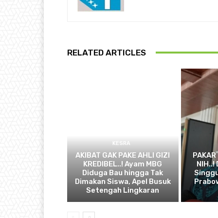
RELATED ARTICLES
KESRA
AKIBAT GAK PAKE AHLI GIZI
PAKAR
KREDIBEL..! Ayam MBG
NIH..
Diduga Bau hingga Tak
Singg
Dimakan Siswa, Apel Busuk
Prabow
Setengah Lingkaran