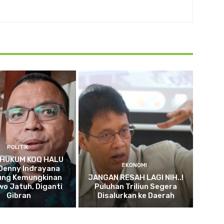
POLITIK
 HUKUM KOQ HALU
EKONOMI
! Denny Indrayana
ung Kemungkinan
JANGAN RESAH LAGI NIH..!
o Jatuh, Diganti
Puluhan Triliun Segera
Gibran
Disalurkan ke Daerah