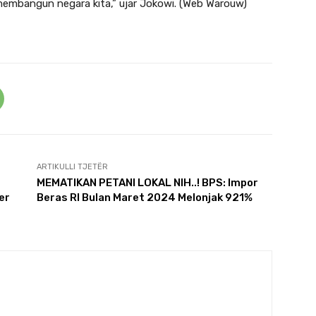
membangun negara kita,” ujar Jokowi. (Web Warouw)
ARTIKULLI TJETËR
MEMATIKAN PETANI LOKAL NIH..! BPS: Impor
er
Beras RI Bulan Maret 2024 Melonjak 921%