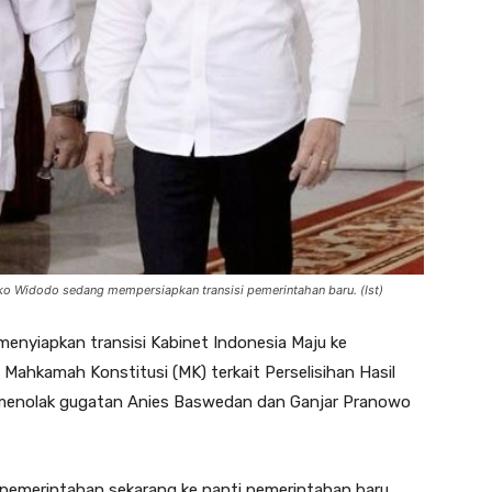
ko Widodo sedang mempersiapkan transisi pemerintahan baru. (Ist)
nyiapkan transisi Kabinet Indonesia Maju ke
ahkamah Konstitusi (MK) terkait Perselisihan Hasil
menolak gugatan Anies Baswedan dan Ganjar Pranowo
 pemerintahan sekarang ke nanti pemerintahan baru.