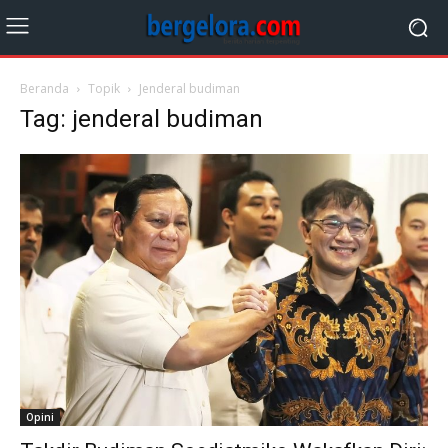
Beranda
Topik
Jenderal budiman
Tag: jenderal budiman
Opini