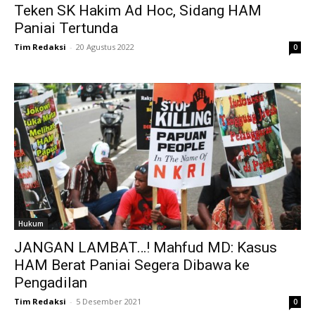
Teken SK Hakim Ad Hoc, Sidang HAM
Paniai Tertunda
Tim Redaksi
-
20 Agustus 2022
0
Hukum
JANGAN LAMBAT…! Mahfud MD: Kasus
HAM Berat Paniai Segera Dibawa ke
Pengadilan
Tim Redaksi
-
5 Desember 2021
0