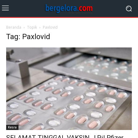
Beranda
Topik
Paxlovid
Tag: Paxlovid
Kesra
SELAMAT TINGGAL VAKSIN…! Pil Pfizer