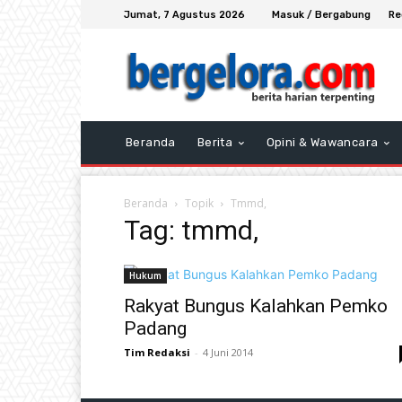
Jumat, 7 Agustus 2026
Masuk / Bergabung
Re
Beranda
Berita
Opini & Wawancara
Beranda
Topik
Tmmd,
Tag: tmmd,
Hukum
Rakyat Bungus Kalahkan Pemko
Padang
Tim Redaksi
-
4 Juni 2014