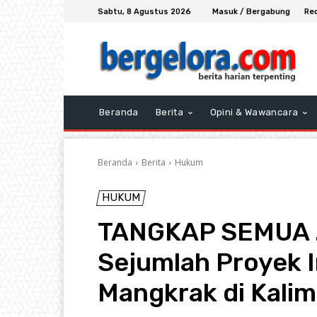
Sabtu, 8 Agustus 2026
Masuk / Bergabung
Re
Beranda
Berita
Opini & Wawancara
Beranda
Berita
Hukum
HUKUM
TANGKAP SEMUA 
Sejumlah Proyek I
Mangkrak di Kali