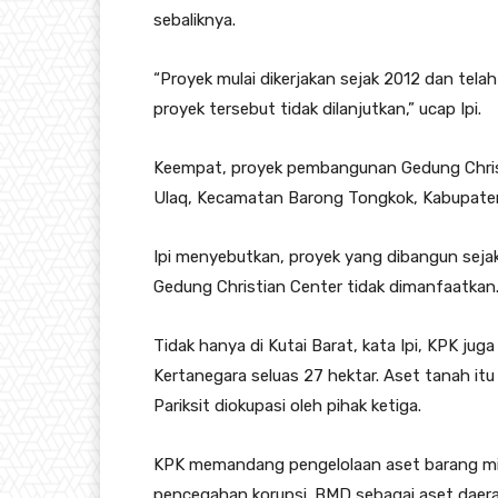
sebaliknya.
“Proyek mulai dikerjakan sejak 2012 dan telah
proyek tersebut tidak dilanjutkan,” ucap Ipi.
Keempat, proyek pembangunan Gedung Christ
Ulaq, Kecamatan Barong Tongkok, Kabupaten
Ipi menyebutkan, proyek yang dibangun sejak
Gedung Christian Center tidak dimanfaatkan
Tidak hanya di Kutai Barat, kata Ipi, KPK j
Kertanegara seluas 27 hektar. Aset tanah i
Pariksit diokupasi oleh pihak ketiga.
KPK memandang pengelolaan aset barang mil
pencegahan korupsi. BMD sebagai aset daera