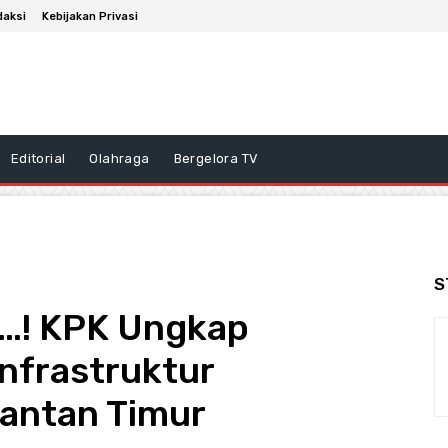
daksi
Kebijakan Privasi
Editorial
Olahraga
Bergelora TV
S
…! KPK Ungkap
nfrastruktur
mantan Timur