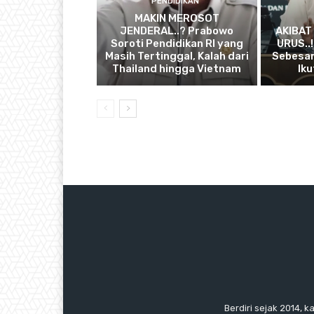
PENDIDIKAN
MAKIN MEROSOT
JENDERAL..? Prabowo
AKIBAT
Soroti Pendidikan RI yang
URUS..
Masih Tertinggal, Kalah dari
Sebesar
Thailand hingga Vietnam
Iku
Berdiri sejak 2014, k