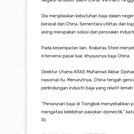
Negara tersebut yakni China, Vietnam, hingg
Dia menjelaskan kebutuhan baja dalam neger
berasal dari China. Sementara utilitas dari b
asing merupakan solusi dari persoalan industri
Pada kesempatan lain, Krakatau Steel menyebu
intervensi pasar luar, khususnya baja China.
Direktur Utama KRAS Muhamad Akbar Djohan
nasional itu. Menurutnya, China tengah gen
perlindungan industri baja yang relatif lemah 
“Penurunan baja di Tiongkok menyebabkan pa
mengatasi kelebihan pasokan domestik,” kat
RI.