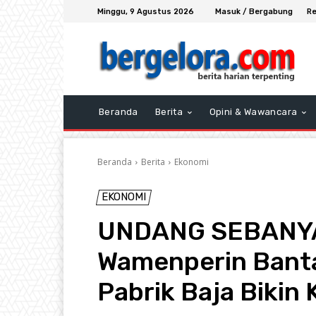
Minggu, 9 Agustus 2026
Masuk / Bergabung
Re
Beranda
Berita
Opini & Wawancara
Beranda
Berita
Ekonomi
EKONOMI
UNDANG SEBANYA
Wamenperin Banta
Pabrik Baja Bikin