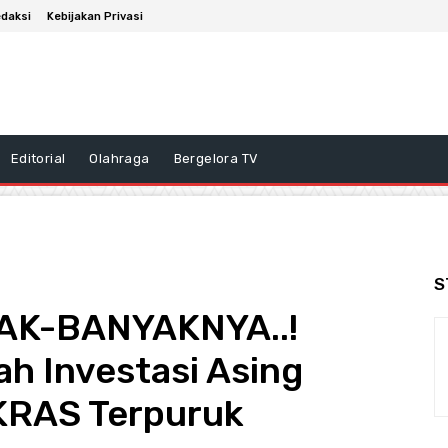
daksi
Kebijakan Privasi
Editorial
Olahraga
Bergelora TV
S
K-BANYAKNYA..!
h Investasi Asing
 KRAS Terpuruk