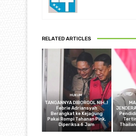
RELATED ARTICLES
HUKUM
TANGANNYA DIBORGOL NIH..!
MA
Febrie Adriansyah
JENDERAL
Berangkat ke Kejagung
Pendidi
Pakai Rompi Tahanan Pink,
Terti
Diperiksa 6 Jam
Thaila