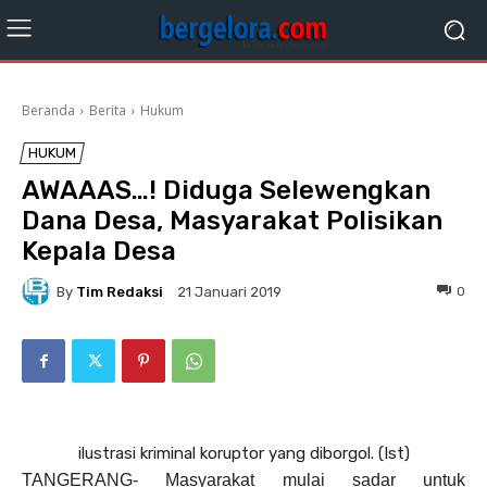
Beranda
Berita
Hukum
HUKUM
AWAAAS…! Diduga Selewengkan
Dana Desa, Masyarakat Polisikan
Kepala Desa
By
Tim Redaksi
0
21 Januari 2019
ilustrasi kriminal koruptor yang diborgol. (Ist)
TANGERANG- Masyarakat mulai sadar untuk