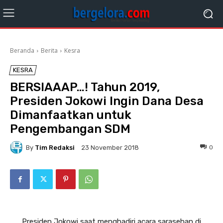
Beranda
Berita
Kesra
KESRA
BERSIAAAP…! Tahun 2019,
Presiden Jokowi Ingin Dana Desa
Dimanfaatkan untuk
Pengembangan SDM
By
Tim Redaksi
0
23 November 2018
Presiden Jokowi saat menghadiri acara sarasehan di