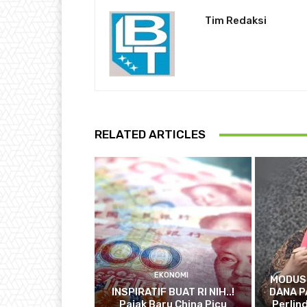
Tim Redaksi
RELATED ARTICLES
EKONOMI
MODUS
INSPIRATIF BUAT RI NIH..!
DANA P
Pajak Baru China Picu
Perlin