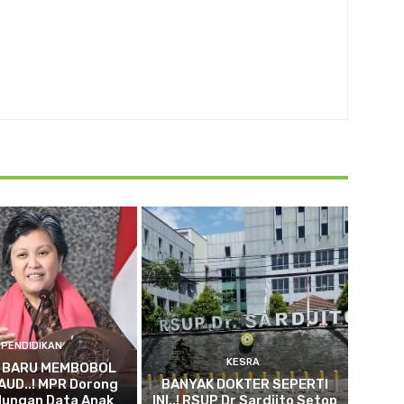
PENDIDIKAN
KESRA
 BARU MEMBOBOL
AUD..! MPR Dorong
BANYAK DOKTER SEPERTI
dungan Data Anak
INI..! RSUP Dr Sardjito Setop