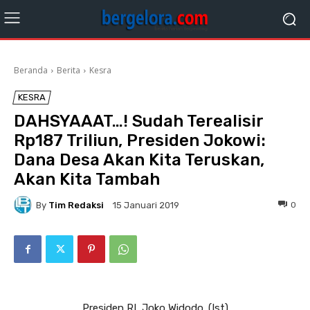
Beranda
Berita
Kesra
KESRA
DAHSYAAAT…! Sudah Terealisir
Rp187 Triliun, Presiden Jokowi:
Dana Desa Akan Kita Teruskan,
Akan Kita Tambah
By
Tim Redaksi
0
15 Januari 2019
Presiden RI, Joko Widodo. (Ist)