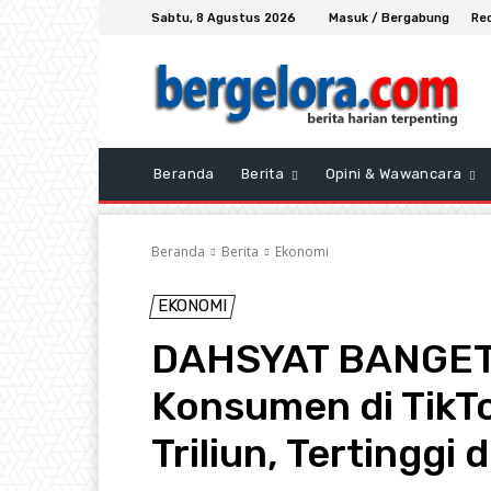
Sabtu, 8 Agustus 2026
Masuk / Bergabung
Re
Beranda
Berita
Opini & Wawancara
Beranda
Berita
Ekonomi
EKONOMI
DAHSYAT BANGET N
Konsumen di TikT
Triliun, Tertinggi