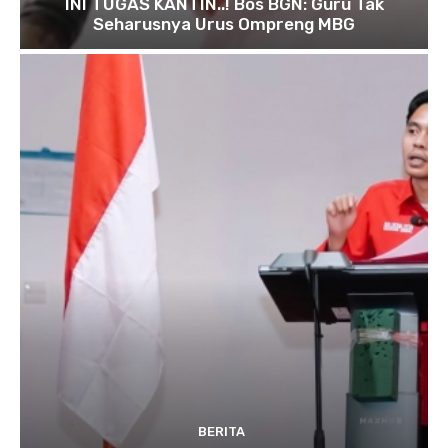
INI TUGAS KANTIN..! Bos BGN: Guru Tak
Seharusnya Urus Ompreng MBG
BERITA