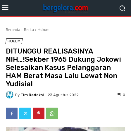
Beranda
Berita
Hukum
HUKUM
DITUNGGU REALISASINYA
NIH…!Sekber 1965 Dukung Jokowi
Selesaikan Kasus Pelanggaran
HAM Berat Masa Lalu Lewat Non
Yudisial
By
Tim Redaksi
0
23 Agustus 2022