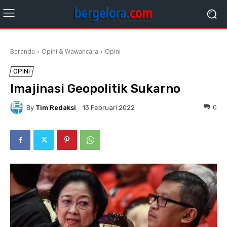
Beranda
Opini & Wawancara
Opini
OPINI
Imajinasi Geopolitik Sukarno
By
Tim Redaksi
0
13 Februari 2022