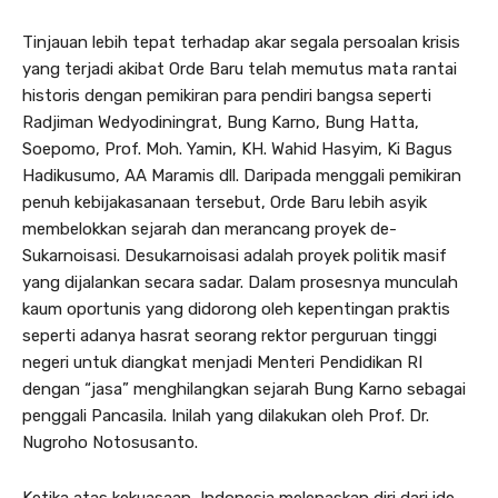
Tinjauan lebih tepat terhadap akar segala persoalan krisis
yang terjadi akibat Orde Baru telah memutus mata rantai
historis dengan pemikiran para pendiri bangsa seperti
Radjiman Wedyodiningrat, Bung Karno, Bung Hatta,
Soepomo, Prof. Moh. Yamin, KH. Wahid Hasyim, Ki Bagus
Hadikusumo, AA Maramis dll. Daripada menggali pemikiran
penuh kebijakasanaan tersebut, Orde Baru lebih asyik
membelokkan sejarah dan merancang proyek de-
Sukarnoisasi. Desukarnoisasi adalah proyek politik masif
yang dijalankan secara sadar. Dalam prosesnya munculah
kaum oportunis yang didorong oleh kepentingan praktis
seperti adanya hasrat seorang rektor perguruan tinggi
negeri untuk diangkat menjadi Menteri Pendidikan RI
dengan “jasa” menghilangkan sejarah Bung Karno sebagai
penggali Pancasila. Inilah yang dilakukan oleh Prof. Dr.
Nugroho Notosusanto.
Ketika atas kekuasaan, Indonesia melepaskan diri dari ide,