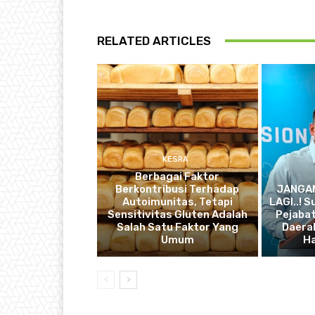
RELATED ARTICLES
KESRA
Berbagai Faktor
Berkontribusi Terhadap
JANGA
Autoimunitas, Tetapi
LAGI..! 
Sensitivitas Gluten Adalah
Pejabat
Salah Satu Faktor Yang
Daera
Umum
Ha