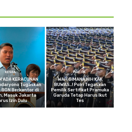
KESRA
POLITIK
N ADA KERACUNAN
WAH GIMANA NIH KAK
Sudaryono Tugaskan
BUWAS..! Polri Tegaskan
 BGN Berkantor di
Pemilik Sertifikat Pramuka
h, Masuk Jakarta
Garuda Tetap Harus Ikut
rus Izin Dulu
Tes