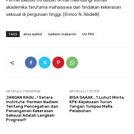
Permendikbud itu dibuat untuk melindungi sivitas
akademika terutama mahasiswa dari tindakan kekerasan
seksual di perguruan tinggi. (Enrico N. Abdielli)
TAGS
alisa wahid
nadiem makarim
UU PKS
ARTIKULLI PARAPRAK
ARTIKULLI TJETËR
JANGAN RAGU…! Setara
BISA GAAAK…? Luhut Minta
Institute: Permen Nadiem
KPK-Kejaksaan Turun
Tentang Pencegahan dan
Tangan Tumpas Mafia
Penanganan Kekerasan
Pelabuhan
Seksual Adalah Langkah
Progresif!