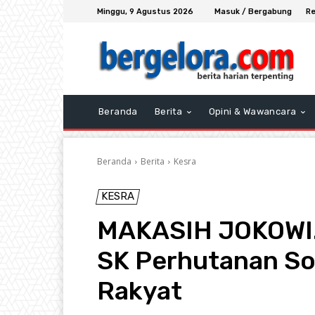
Minggu, 9 Agustus 2026
Masuk / Bergabung
Re
Beranda
Berita
Opini & Wawancara
Beranda
Berita
Kesra
KESRA
MAKASIH JOKOWI…
SK Perhutanan So
Rakyat