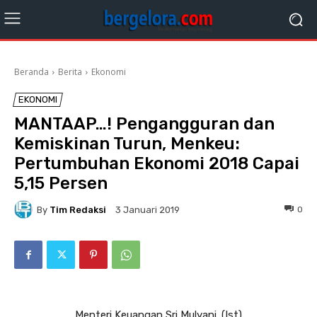
Beranda
Berita
Ekonomi
EKONOMI
MANTAAP…! Pengangguran dan
Kemiskinan Turun, Menkeu:
Pertumbuhan Ekonomi 2018 Capai
5,15 Persen
By
Tim Redaksi
0
3 Januari 2019
Menteri Keuangan Sri Mulyani. (Ist)