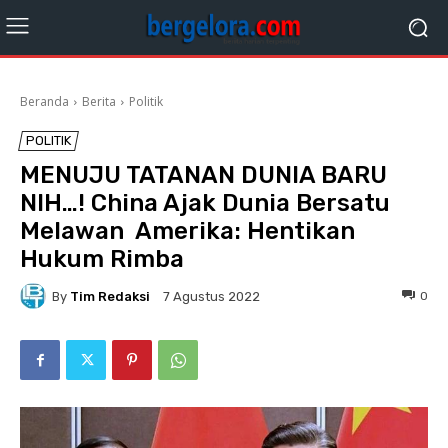
Beranda
Berita
Politik
POLITIK
MENUJU TATANAN DUNIA BARU
NIH…! China Ajak Dunia Bersatu
Melawan Amerika: Hentikan
Hukum Rimba
By
Tim Redaksi
0
7 Agustus 2022