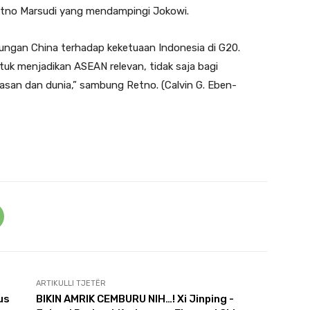
Retno Marsudi yang mendampingi Jokowi.
ungan China terhadap keketuaan Indonesia di G20.
k menjadikan ASEAN relevan, tidak saja bagi
san dan dunia,” sambung Retno. (Calvin G. Eben-
ARTIKULLI TJETËR
us
BIKIN AMRIK CEMBURU NIH…! Xi Jinping -