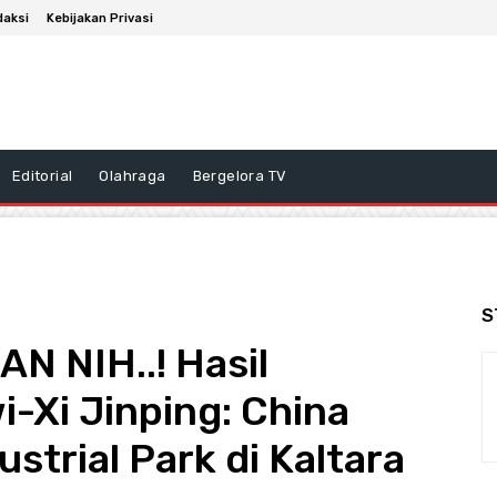
daksi
Kebijakan Privasi
Editorial
Olahraga
Bergelora TV
S
 NIH..! Hasil
-Xi Jinping: China
strial Park di Kaltara