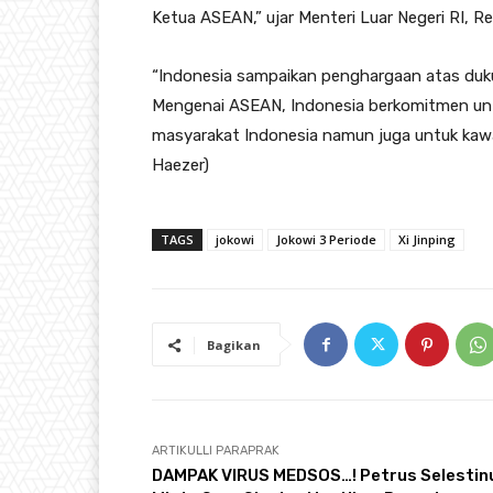
Ketua ASEAN,” ujar Menteri Luar Negeri RI, 
“Indonesia sampaikan penghargaan atas duk
Mengenai ASEAN, Indonesia berkomitmen untu
masyarakat Indonesia namun juga untuk kawa
Haezer)
TAGS
jokowi
Jokowi 3 Periode
Xi Jinping
Bagikan
ARTIKULLI PARAPRAK
DAMPAK VIRUS MEDSOS…! Petrus Selestin