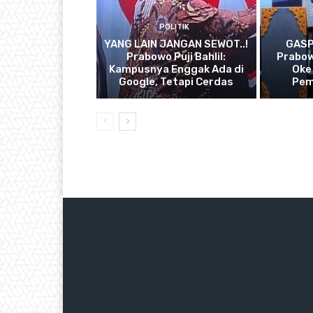
POLITIK
YANG LAIN JANGAN SEWOT..!
GASP
Prabowo Puji Bahlil:
Prabow
Kampusnya Enggak Ada di
Oke
Google, Tetapi Cerdas
Pem