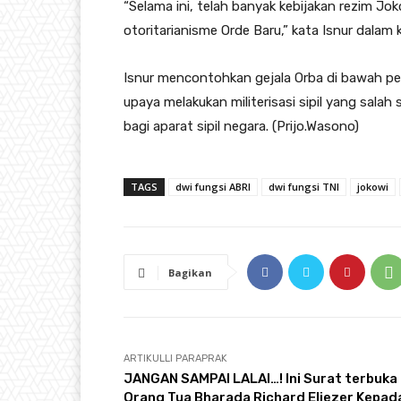
“Selama ini, telah banyak kebijakan rezim J
otoritarianisme Orde Baru,” kata Isnur dalam k
Isnur mencontohkan gejala Orba di bawah pe
upaya melakukan militerisasi sipil yang sal
bagi aparat sipil negara. (Prijo.Wasono)
TAGS
dwi fungsi ABRI
dwi fungsi TNI
jokowi
Bagikan
ARTIKULLI PARAPRAK
JANGAN SAMPAI LALAI…! Ini Surat terbuka
Orang Tua Bharada Richard Eliezer Kepad