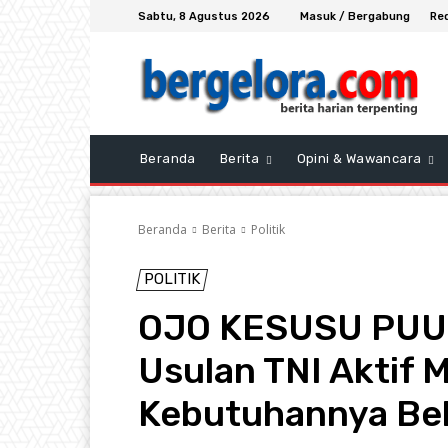
Sabtu, 8 Agustus 2026
Masuk / Bergabung
Re
Beranda
Berita
Opini & Wawancara
Beranda
Berita
Politik
POLITIK
OJO KESUSU PUUN
Usulan TNI Aktif 
Kebutuhannya Be