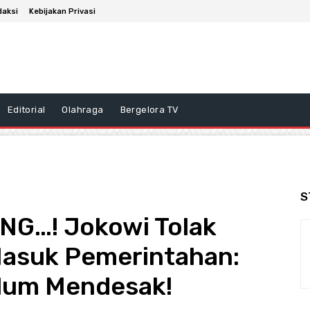
daksi
Kebijakan Privasi
Editorial
Olahraga
Bergelora TV
S
G…! Jokowi Tolak
Masuk Pemerintahan:
lum Mendesak!