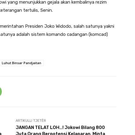
okowi yang menunjukkan gejala akan kembalinya rezim
eterangan tertulis, Senin.
merintahan Presiden Joko Widodo, salah satunya yakni
ah satunya adalah sistem komando cadangan (komcad)
Luhut Binsar Pandjaitan
ARTIKULLI TJETËR
JANGAN TELAT LOH…! Jokowi Bilang 800
a
Juta Orang Berpotensi Kelaparan, Minta