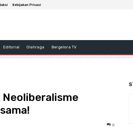
daksi
Kebijakan Privasi
Editorial
Olahraga
Bergelora TV
S
 Neoliberalisme
rsama!
0