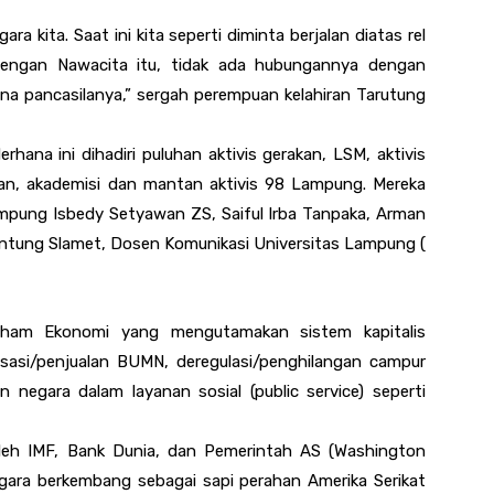
ara kita. Saat ini kita seperti diminta berjalan diatas rel
dengan Nawacita itu, tidak ada hubungannya dengan
na pancasilanya,” sergah perempuan kelahiran Tarutung
rhana ini dihadiri puluhan aktivis gerakan, LSM, aktivis
an, akademisi dan mantan aktivis 98 Lampung. Mereka
mpung Isbedy Setyawan ZS, Saiful Irba Tanpaka, Arman
 Untung Slamet, Dosen Komunikasi Universitas Lampung (
 paham Ekonomi yang mengutamakan sistem kapitalis
isasi/penjualan BUMN, deregulasi/penghilangan campur
negara dalam layanan sosial (public service) seperti
leh IMF, Bank Dunia, dan Pemerintah AS (Washington
gara berkembang sebagai sapi perahan Amerika Serikat