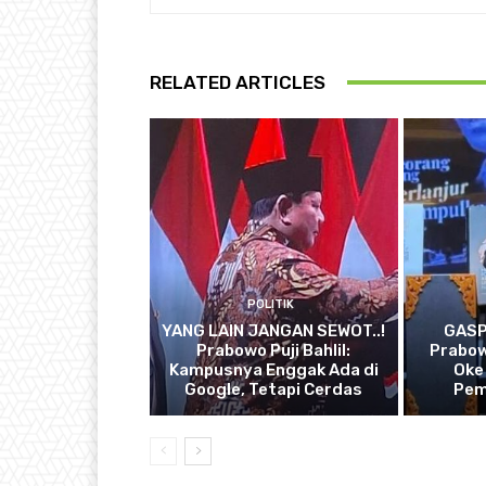
RELATED ARTICLES
POLITIK
YANG LAIN JANGAN SEWOT..!
GASP
Prabowo Puji Bahlil:
Prabow
Kampusnya Enggak Ada di
Oke
Google, Tetapi Cerdas
Pem