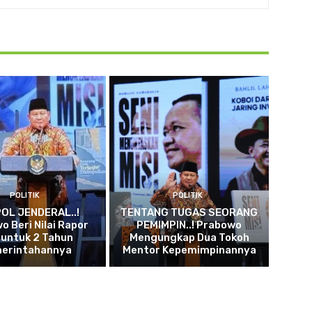
POLITIK
POLITIK
OL JENDERAL..!
TENTANG TUGAS SEORANG
o Beri Nilai Rapor
PEMIMPIN..! Prabowo
 untuk 2 Tahun
Mengungkap Dua Tokoh
erintahannya
Mentor Kepemimpinannya