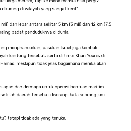
keluarga mereka, tapi ke mana mereka bisa pergi?
 dikurung di wilayah yang sangat kecil.”
mil) dan lebar antara sekitar 5 km (3 mil) dan 12 km (7,5
paling padat penduduknya di dunia.
ang menghancurkan, pasukan Israel juga kembali
ah kantong tersebut, serta di timur Khan Younis di
n Hamas, meskipun tidak jelas bagaimana mereka akan
rsiapan dan dermaga untuk operasi bantuan maritim
 setelah daerah tersebut diserang, kata seorang juru
”, tetapi tidak ada yang terluka.