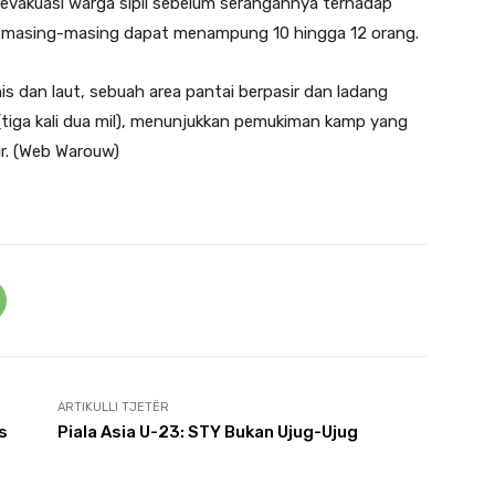
gevakuasi warga sipil sebelum serangannya terhadap
g masing-masing dapat menampung 10 hingga 12 orang.
is dan laut, sebuah area pantai berpasir dan ladang
(tiga kali dua mil), menunjukkan pemukiman kamp yang
ir. (Web Warouw)
ARTIKULLI TJETËR
s
Piala Asia U-23: STY Bukan Ujug-Ujug