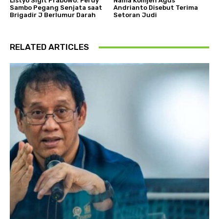
Listyo Sigit Prabowo: Ferdy
Nama Komjen Agus
Sambo Pegang Senjata saat
Andrianto Disebut Terima
Brigadir J Berlumur Darah
Setoran Judi
RELATED ARTICLES