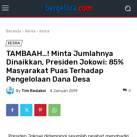
Beranda
Berita
Kesra
KESRA
TAMBAAH…! Minta Jumlahnya
Dinaikkan, Presiden Jokowi: 85%
Masyarakat Puas Terhadap
Pengelolaan Dana Desa
By
Tim Redaksi
0
4 Januari 2019
Presiden Jokowi didampingi sejumlah pejabat menghadiri