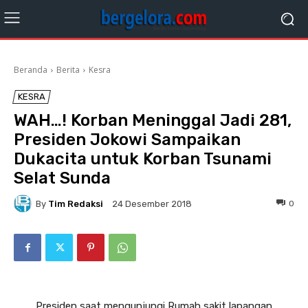
Beranda
Berita
Kesra
KESRA
WAH…! Korban Meninggal Jadi 281,
Presiden Jokowi Sampaikan
Dukacita untuk Korban Tsunami
Selat Sunda
By
Tim Redaksi
0
24 Desember 2018
Presiden saat mengunjungi Rumah sakit lapangan