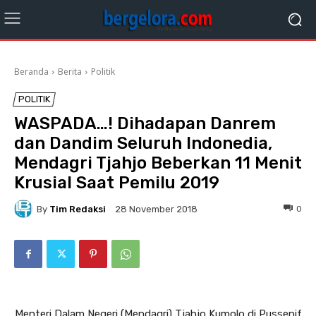
Beranda
Berita
Politik
POLITIK
WASPADA…! Dihadapan Danrem
dan Dandim Seluruh Indonedia,
Mendagri Tjahjo Beberkan 11 Menit
Krusial Saat Pemilu 2019
By
Tim Redaksi
0
28 November 2018
Menteri Dalam Negeri (Mendagri) Tjahjo Kumolo di Pussenif