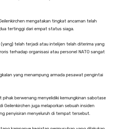
i Geilenkirchen mengatakan tingkat ancaman telah
edua tertinggi dari empat status siaga.
 (yang) telah terjadi atau intelijen telah diterima yang
oris terhadap organisasi atau personel NATO sangat
 pangkalan yang menampung armada pesawat pengintai
t pihak berwenang menyelidiki kemungkinan sabotase
di Geilenkirchen juga melaporkan sebuah insiden
g penyisiran menyeluruh di tempat tersebut.
ntang kampanye kegiatan permusuhan yang dilakukan