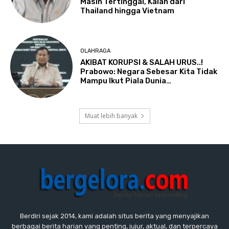
Masih Tertinggal, Kalah dari
Thailand hingga Vietnam
OLAHRAGA
AKIBAT KORUPSI & SALAH URUS..!
Prabowo: Negara Sebesar Kita Tidak
Mampu Ikut Piala Dunia…
Muat lebih banyak
Berdiri sejak 2014, kami adalah situs berita yang menyajikan
berbagai berita harian yang penting, jujur, aktual, dan terpercaya