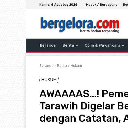
Kamis, 6 Agustus 2026
Masuk / Bergabung
Re
Beranda
Berita
Opini & Wawancara
Beranda
Berita
Hukum
HUKUM
AWAAAAS…! Pemer
Tarawih Digelar B
dengan Catatan, 