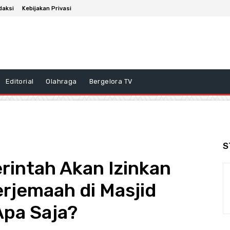
daksi
Kebijakan Privasi
Editorial
Olahraga
Bergelora TV
S
intah Akan Izinkan
erjemaah di Masjid
Apa Saja?