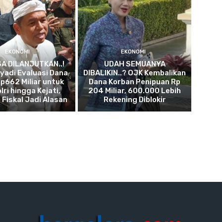
EKONOMI
EKONOMI
SA DILANJUTKAN..!
UDAH SEMUANYA
yadi Evaluasi Dana
DIBALIKIN..? OJK Kembalikan
p662 Miliar untuk
Dana Korban Penipuan Rp
lri hingga Kejati,
204 Miliar, 600.000 Lebih
 Fiskal Jadi Alasan
Rekening Diblokir