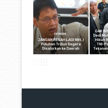
GAK BI
EKONOMI
Dedi Mul
JANGAN RESAH LAGI NIH..!
Hibah R
Puluhan Triliun Segera
TNI-Po
Disalurkan ke Daerah
Tekanan