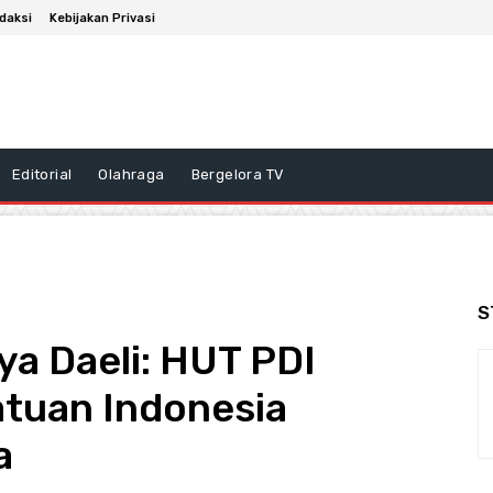
daksi
Kebijakan Privasi
Editorial
Olahraga
Bergelora TV
S
a Daeli: HUT PDI
atuan Indonesia
a