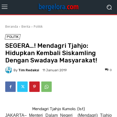
Beranda
Berita
Politik
POLITIK
SEGERA…! Mendagri Tjahjo:
Hidupkan Kembali Siskamling
Dengan Swadaya Masyarakat!
By
Tim Redaksi
0
11 Januari 2019
Mendagri Tjahjo Kumolo. (Ist)
JAKARTA– Menteri Dalam Negeri (Mendagri) Tjahjo