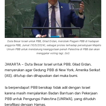
Duta Besar Israel untuk PBB, Gilad Erdan, merobek Piagam PBB di hadapan
anggota PBB, Jumat (10/5/2024), sebagai protes terhadap persetujuan Majelis
Umum PBB untuk mendukung keanggotaan penuh Palestina di PBB dan akan
menggelar voting lagi. (Ist)
JAKARTA – Duta Besar Israel untuk PBB, Gilad Erdan,
menyerukan agar Gedung PBB di New York, Amerika Serikat
(AS), ditutup dan dihapuskan dari muka bumi.
Ia berpendapat PBB bersikap tidak adil dengan Israel
karena masih menjalankan Badan Bantuan dan Pekerjaan
PBB untuk Pengungsi Palestina (UNRWA), yang dituduh
berafiliasi dengan Hamas.