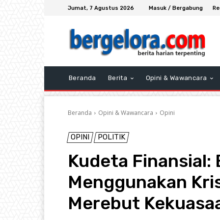
Jumat, 7 Agustus 2026
Masuk / Bergabung
Re
Beranda
Berita
Opini & Wawancara
Beranda
Opini & Wawancara
Opini
OPINI
POLITIK
Kudeta Finansial:
Menggunakan Kris
Merebut Kekuasa