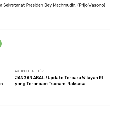
ia Sekretariat Presiden Bey Machmudin. (Prijo.Wasono)
ARTIKULLI TJETËR
JANGAN ABAI…! Update Terbaru Wilayah RI
en
yang Terancam Tsunami Raksasa