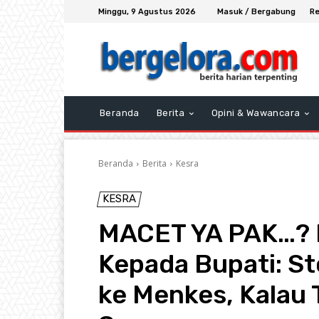
Minggu, 9 Agustus 2026
Masuk / Bergabung
Re
Beranda
Berita
Opini & Wawancara
Beranda
Berita
Kesra
KESRA
MACET YA PAK…? 
Kepada Bupati: St
ke Menkes, Kalau 