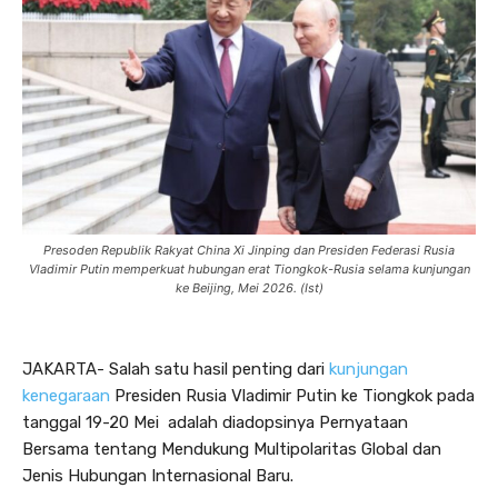
Presoden Republik Rakyat China Xi Jinping dan Presiden Federasi Rusia
Vladimir Putin memperkuat hubungan erat Tiongkok-Rusia selama kunjungan
ke Beijing, Mei 2026. (Ist)
L
JAKARTA- Salah
satu hasil penting dari
kunjungan
a
kenegaraan
Presiden Rusia Vladimir Putin ke Tiongkok pada
n
tanggal 19-20 Mei adalah diadopsinya Pernyataan
g
Bersama tentang Mendukung Multipolaritas Global dan
s
Jenis Hubungan Internasional Baru.