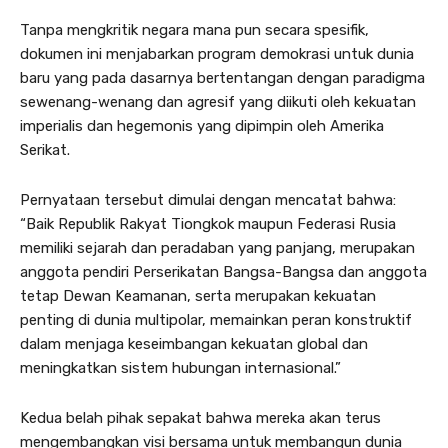
u
n
Tanpa mengkritik negara mana pun secara spesifik,
g
dokumen ini menjabarkan program demokrasi untuk dunia
k
baru yang pada dasarnya bertentangan dengan paradigma
e
sewenang-wenang dan agresif yang diikuti oleh kekuatan
k
imperialis dan hegemonis yang dipimpin oleh Amerika
o
Serikat.
n
t
Pernyataan tersebut dimulai dengan mencatat bahwa:
e
“Baik Republik Rakyat Tiongkok maupun Federasi Rusia
n
memiliki sejarah dan peradaban yang panjang, merupakan
anggota pendiri Perserikatan Bangsa-Bangsa dan anggota
tetap Dewan Keamanan, serta merupakan kekuatan
penting di dunia multipolar, memainkan peran konstruktif
dalam menjaga keseimbangan kekuatan global dan
meningkatkan sistem hubungan internasional.”
Kedua belah pihak sepakat bahwa mereka akan terus
mengembangkan visi bersama untuk membangun dunia