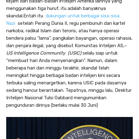
kejam dan badan-badan intelijen Amerika lainnya yang
menggunakan tiga huruf, itu adalah banyaknya
skandal.
Entah itu
dukungan untuk berbagai sisa-sisa
Nazi
setelah Perang Dunia II, regu pembunuh dan kartel
narkoba, radikal Islam dan teroris, atau hanya operasi
bendera palsu “lama”, pangkalan bayangan, operasi rahasia,
dan penjara ilegal, yang disebut Komunitas Intelijen AS,–
US Intelligence Community (USIC)
selalu siap untuk
“membuat hari Anda menyenangkan”. Namun, dalam
beberapa hari dan minggu terakhir, skandal telah
meningkat hingga berbagai badan intelijen kini secara
terbuka saling menargetkan, karena USIC pada dasarnya
sedang hancur berantakan. Tepatnya, minggu lalu, Direktur
Intelijen Nasional Tulsi Gabbard mengumumkan
pengunduran dirinya (berlaku mulai 30 Juni)