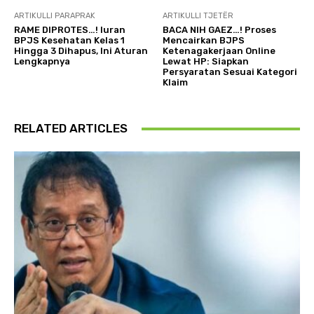
ARTIKULLI PARAPRAK
ARTIKULLI TJETËR
RAME DIPROTES…! Iuran
BACA NIH GAEZ…! Proses
BPJS Kesehatan Kelas 1
Mencairkan BJPS
Hingga 3 Dihapus, Ini Aturan
Ketenagakerjaan Online
Lengkapnya
Lewat HP: Siapkan
Persyaratan Sesuai Kategori
Klaim
RELATED ARTICLES